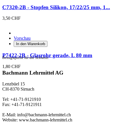
C7320-2B - Stopfen Silikon, 17/22/25 mm, 1...
3,50 CHF
Vorschau
In den Warenkorb
P7422-2B - Glasrohr gerade, L 80 mm
Bezugsquelle für die Schweiz:
1,80 CHF
Bachmann Lehrmittel AG
Lenzbüel 15
CH-8370 Sirnach
Tel: +41-71-9121910
Fax: +41-71-9121911
E-Mail: info@bachmann-lehrmittel.ch
Website: www.bachmann-lehrmittel.ch