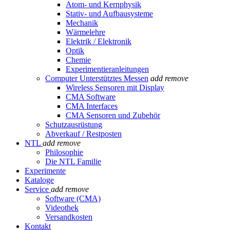
Atom- und Kernphysik
Stativ- und Aufbausysteme
Mechanik
Wärmelehre
Elektrik / Elektronik
Optik
Chemie
Experimentieranleitungen
Computer Unterstütztes Messen
add
remove
Wireless Sensoren mit Display
CMA Software
CMA Interfaces
CMA Sensoren und Zubehör
Schutzausrüstung
Abverkauf / Restposten
NTL
add
remove
Philosophie
Die NTL Familie
Experimente
Kataloge
Service
add
remove
Software (CMA)
Videothek
Versandkosten
Kontakt