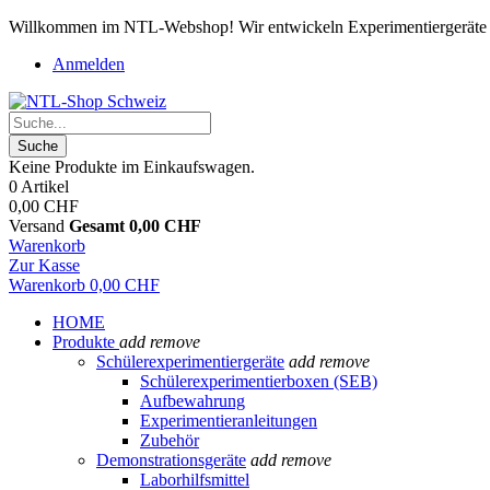
Willkommen im NTL-Webshop! Wir entwickeln Experimentiergeräte 
Anmelden
Suche
Keine Produkte im Einkaufswagen.
0 Artikel
0,00 CHF
Versand
Gesamt
0,00 CHF
Warenkorb
Zur Kasse
Warenkorb
0,00 CHF
HOME
Produkte
add
remove
Schülerexperimentiergeräte
add
remove
Schülerexperimentierboxen (SEB)
Aufbewahrung
Experimentieranleitungen
Zubehör
Demonstrationsgeräte
add
remove
Laborhilfsmittel