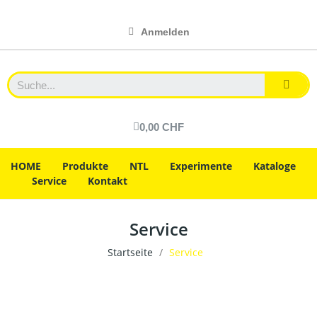
Anmelden
0,00 CHF
HOME
Produkte
NTL
Experimente
Kataloge
Service
Kontakt
Service
Startseite
Service