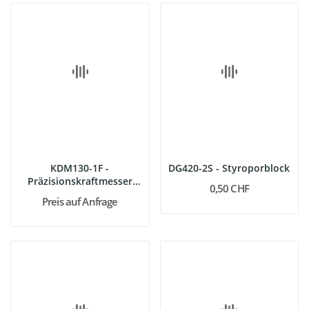
KDM130-1F -
DG420-2S - Styroporblock
Präzisionskraftmesser
0,50 CHF
100 N, schwarz
Preis auf Anfrage