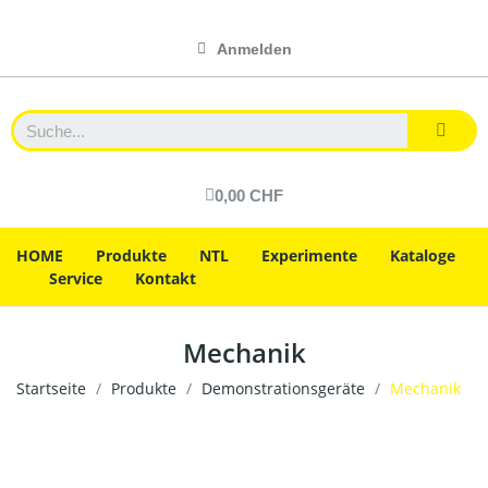
Anmelden
0,00 CHF
HOME
Produkte
NTL
Experimente
Kataloge
Service
Kontakt
Mechanik
Startseite
Produkte
Demonstrationsgeräte
Mechanik