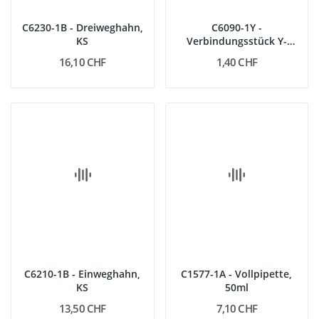
C6230-1B - Dreiweghahn,
C6090-1Y -
KS
Verbindungsstück Y-
förmig, KS
16,10 CHF
1,40 CHF
C6210-1B - Einweghahn,
C1577-1A - Vollpipette,
KS
50ml
13,50 CHF
7,10 CHF