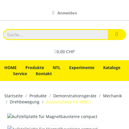
Anmelden
0,00 CHF
HOME
Produkte
NTL
Experimente
Kataloge
Service
Kontakt
Startseite
Produkte
Demonstrationsgeräte
Mechanik
Drehbewegung
Aufstellplatte für MBCs