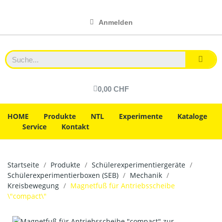
Anmelden
0,00 CHF
HOME
Produkte
NTL
Experimente
Kataloge
Service
Kontakt
Startseite
Produkte
Schülerexperimentiergeräte
Schülerexperimentierboxen (SEB)
Mechanik
Kreisbewegung
Magnetfuß für Antriebsscheibe
\"compact\"