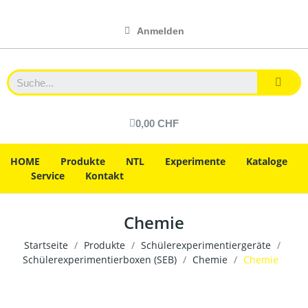
Anmelden
0,00 CHF
HOME
Produkte
NTL
Experimente
Kataloge
Service
Kontakt
Chemie
Startseite
Produkte
Schülerexperimentiergeräte
Schülerexperimentierboxen (SEB)
Chemie
Chemie