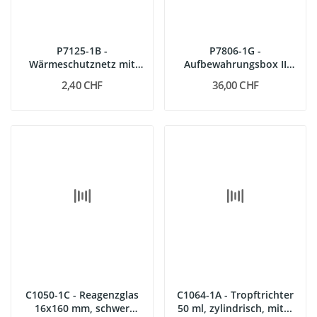
P7125-1B -
P7806-1G -
Wärmeschutznetz mit
Aufbewahrungsbox II
Keramik
gross, mit Deckel
2,40 CHF
36,00 CHF
C1050-1C - Reagenzglas
C1064-1A - Tropftrichter
16x160 mm, schwer
50 ml, zylindrisch, mit...