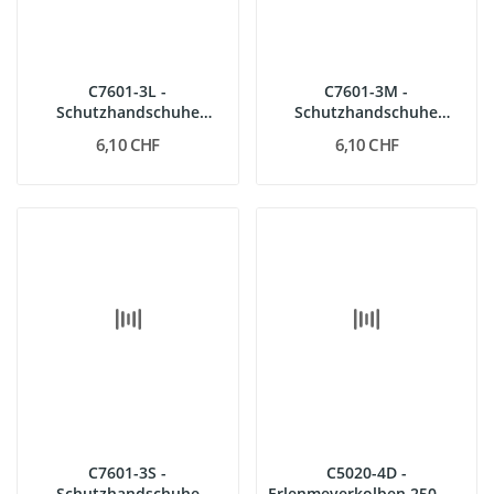
C7601-3L -
C7601-3M -
Schutzhandschuhe
Schutzhandschuhe
\"uni\", Gr. 10 (groß)
\"uni\", Gr. 9 (mittel)
6,10 CHF
6,10 CHF
C7601-3S -
C5020-4D -
Schutzhandschuhe
Erlenmeyerkolben 250 ml,