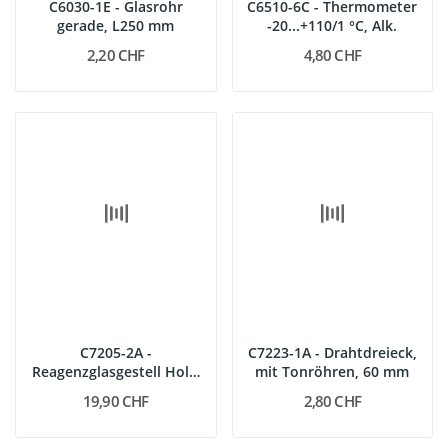
C6030-1E - Glasrohr
C6510-6C - Thermometer
gerade, L250 mm
-20...+110/1 °C, Alk.
2,20 CHF
4,80 CHF
C7205-2A -
C7223-1A - Drahtdreieck,
Reagenzglasgestell Holz,
mit Tonröhren, 60 mm
12 Bohr., 6...
19,90 CHF
2,80 CHF