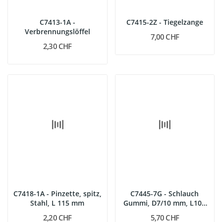
C7413-1A -
C7415-2Z - Tiegelzange
Verbrennungslöffel
7,00 CHF
2,30 CHF
C7418-1A - Pinzette, spitz,
C7445-7G - Schlauch
Stahl, L 115 mm
Gummi, D7/10 mm, L100
cm
2,20 CHF
5,70 CHF