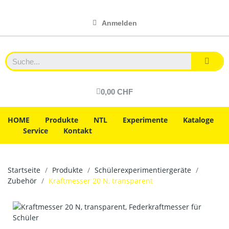
Anmelden
0,00 CHF
HOME
Produkte
NTL
Experimente
Kataloge
Service
Kontakt
Startseite
Produkte
Schülerexperimentiergeräte
Zubehör
Kraftmesser 20 N, transparent