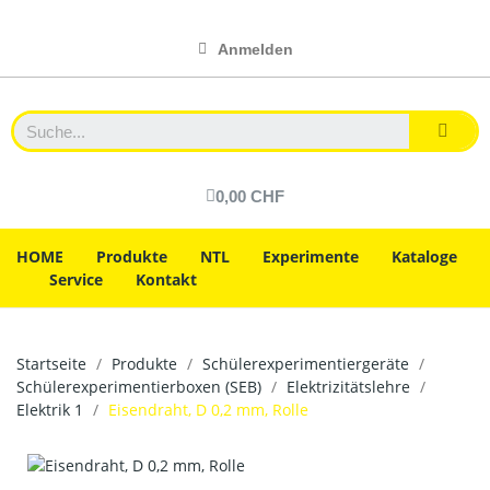
Anmelden
0,00 CHF
HOME
Produkte
NTL
Experimente
Kataloge
Service
Kontakt
Startseite
Produkte
Schülerexperimentiergeräte
Schülerexperimentierboxen (SEB)
Elektrizitätslehre
Elektrik 1
Eisendraht, D 0,2 mm, Rolle