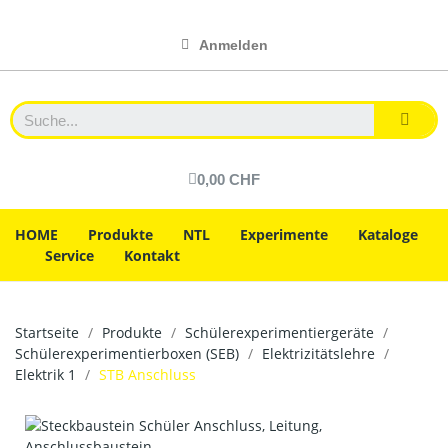
Anmelden
0,00 CHF
HOME
Produkte
NTL
Experimente
Kataloge
Service
Kontakt
Startseite
Produkte
Schülerexperimentiergeräte
Schülerexperimentierboxen (SEB)
Elektrizitätslehre
Elektrik 1
STB Anschluss