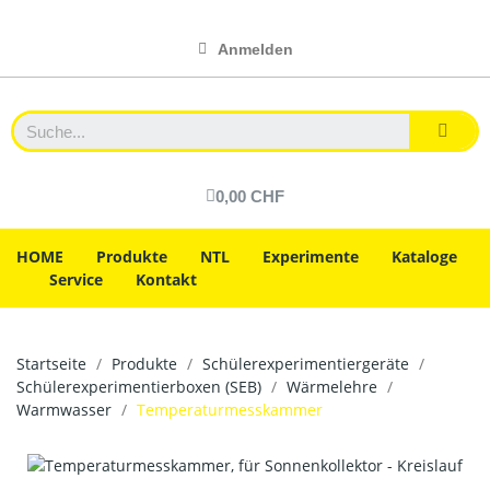
Anmelden
0,00 CHF
HOME
Produkte
NTL
Experimente
Kataloge
Service
Kontakt
Startseite
Produkte
Schülerexperimentiergeräte
Schülerexperimentierboxen (SEB)
Wärmelehre
Warmwasser
Temperaturmesskammer