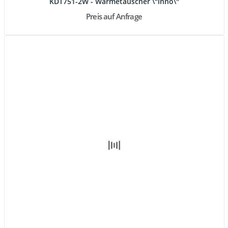
KDT751-2W - Wärmetauscher \"inno\"
Preis auf Anfrage