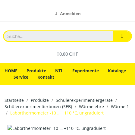
Anmelden
0,00 CHF
HOME
Produkte
NTL
Experimente
Kataloge
Service
Kontakt
Startseite
Produkte
Schülerexperimentiergeräte
Schülerexperimentierboxen (SEB)
Wärmelehre
Wärme 1
Laborthermometer -10 … +110 °C, ungraduiert