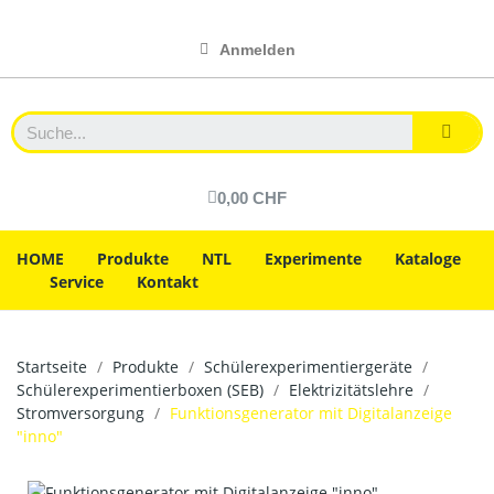
Anmelden
0,00 CHF
HOME
Produkte
NTL
Experimente
Kataloge
Service
Kontakt
Startseite
Produkte
Schülerexperimentiergeräte
Schülerexperimentierboxen (SEB)
Elektrizitätslehre
Stromversorgung
Funktionsgenerator mit Digitalanzeige
"inno"