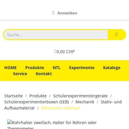
Anmelden
0,00 CHF
HOME
Produkte
NTL
Experimente
Kataloge
Service
Kontakt
Startseite
Produkte
Schülerexperimentiergeräte
Schülerexperimentierboxen (SEB)
Mechanik
Stativ- und
Aufbaumaterial
Rohrhalter zweifach