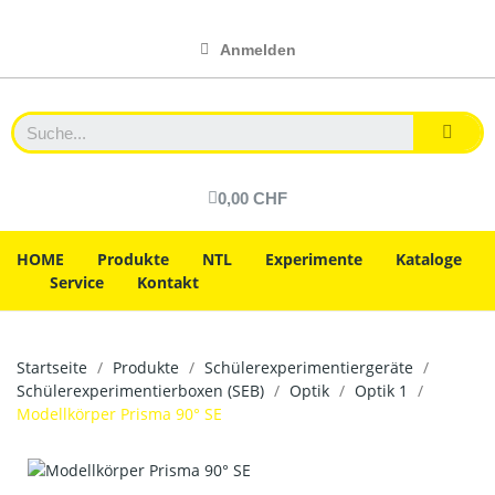
Anmelden
0,00 CHF
HOME
Produkte
NTL
Experimente
Kataloge
Service
Kontakt
Startseite
Produkte
Schülerexperimentiergeräte
Schülerexperimentierboxen (SEB)
Optik
Optik 1
Modellkörper Prisma 90° SE