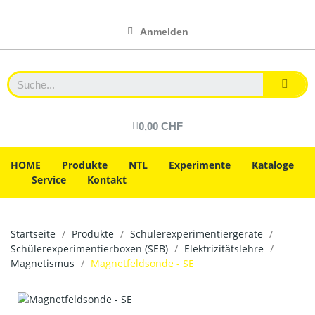
Anmelden
0,00 CHF
HOME
Produkte
NTL
Experimente
Kataloge
Service
Kontakt
Startseite
Produkte
Schülerexperimentiergeräte
Schülerexperimentierboxen (SEB)
Elektrizitätslehre
Magnetismus
Magnetfeldsonde - SE