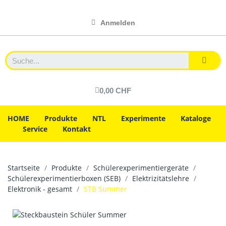
Anmelden
0,00 CHF
HOME
Produkte
NTL
Experimente
Kataloge
Service
Kontakt
Startseite
Produkte
Schülerexperimentiergeräte
Schülerexperimentierboxen (SEB)
Elektrizitätslehre
Elektronik - gesamt
STB Summer