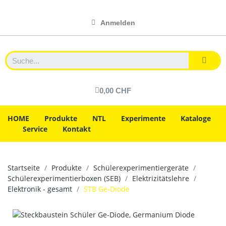
Anmelden
0,00 CHF
HOME
Produkte
NTL
Experimente
Kataloge
Service
Kontakt
Startseite
Produkte
Schülerexperimentiergeräte
Schülerexperimentierboxen (SEB)
Elektrizitätslehre
Elektronik - gesamt
STB Ge-Diode