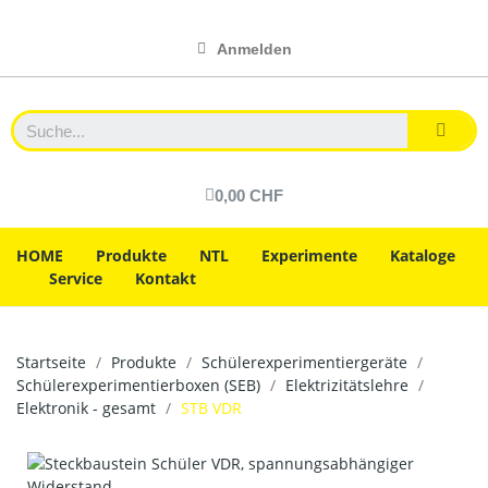
Anmelden
0,00 CHF
HOME
Produkte
NTL
Experimente
Kataloge
Service
Kontakt
Startseite
Produkte
Schülerexperimentiergeräte
Schülerexperimentierboxen (SEB)
Elektrizitätslehre
Elektronik - gesamt
STB VDR