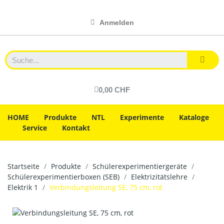
Anmelden
0,00 CHF
HOME
Produkte
NTL
Experimente
Kataloge
Service
Kontakt
Startseite
Produkte
Schülerexperimentiergeräte
Schülerexperimentierboxen (SEB)
Elektrizitätslehre
Elektrik 1
Verbindungsleitung SE, 75 cm, rot