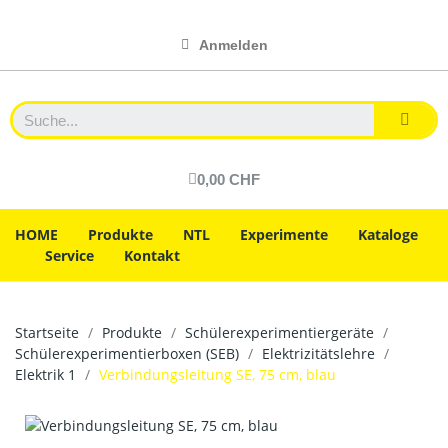
Anmelden
0,00 CHF
HOME
Produkte
NTL
Experimente
Kataloge
Service
Kontakt
Startseite
Produkte
Schülerexperimentiergeräte
Schülerexperimentierboxen (SEB)
Elektrizitätslehre
Elektrik 1
Verbindungsleitung SE, 75 cm, blau