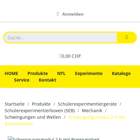
Anmelden
0,00 CHF
HOME
Produkte
NTL
Experimente
Kataloge
Service
Kontakt
Startseite
Produkte
Schülerexperimentiergeräte
Schülerexperimentierboxen (SEB)
Mechanik
Schwingungen und Wellen
Schwingungsmodul 2 b mit
Bremseinheit