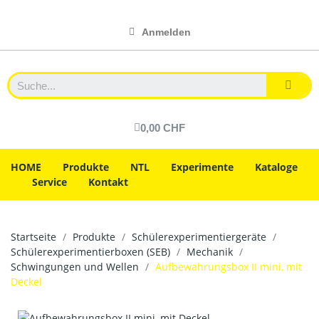
Anmelden
0,00 CHF
HOME
Produkte
NTL
Experimente
Kataloge
Service
Kontakt
Startseite
Produkte
Schülerexperimentiergeräte
Schülerexperimentierboxen (SEB)
Mechanik
Schwingungen und Wellen
Aufbewahrungsbox II mini, mit
Deckel