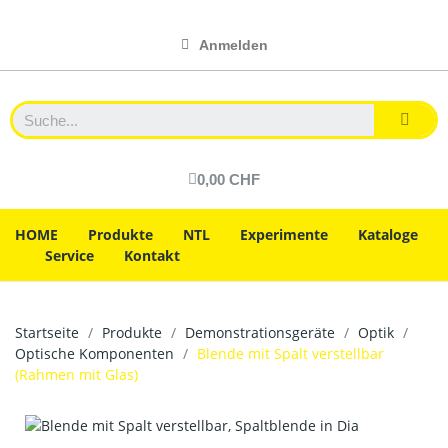
Anmelden
0,00 CHF
HOME
Produkte
NTL
Experimente
Kataloge
Service
Kontakt
Startseite
Produkte
Demonstrationsgeräte
Optik
Optische Komponenten
Blende mit Spalt verstellbar
(Rahmen mit Glas)