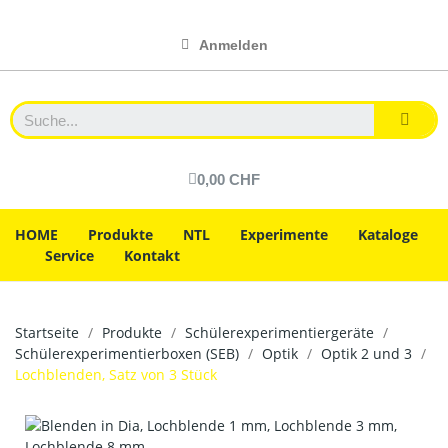
Anmelden
0,00 CHF
HOME
Produkte
NTL
Experimente
Kataloge
Service
Kontakt
Startseite
Produkte
Schülerexperimentiergeräte
Schülerexperimentierboxen (SEB)
Optik
Optik 2 und 3
Lochblenden, Satz von 3 Stück