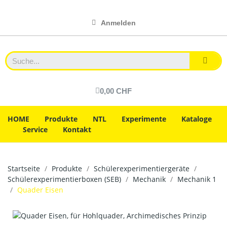
Anmelden
0,00 CHF
HOME
Produkte
NTL
Experimente
Kataloge
Service
Kontakt
Startseite
Produkte
Schülerexperimentiergeräte
Schülerexperimentierboxen (SEB)
Mechanik
Mechanik 1
Quader Eisen