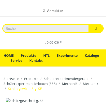
Anmelden
0,00 CHF
HOME
Produkte
NTL
Experimente
Kataloge
Service
Kontakt
Startseite
Produkte
Schülerexperimentiergeräte
Schülerexperimentierboxen (SEB)
Mechanik
Mechanik 1
Schlitzgewicht 5 g, SE