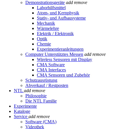
Demonstrationsgeräte
add
remove
Laborhilfsmittel
Atom- und Kernphysik
Stativ- und Aufbausysteme
Mechanik
Wärmelehre
Elektrik / Elektronik
Optik
Chemie
Experimentieranleitungen
Computer Unterstütztes Messen
add
remove
Wireless Sensoren mit Display
CMA Software
CMA Interfaces
CMA Sensoren und Zubehör
Schutzausrüstung
Abverkauf / Restposten
NTL
add
remove
Philosophie
Die NTL Familie
Experimente
Kataloge
Service
add
remove
Software (CMA)
Videothek