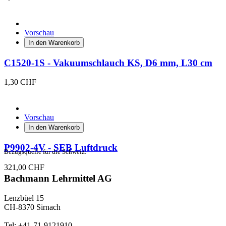
Vorschau
In den Warenkorb
C1520-1S - Vakuumschlauch KS, D6 mm, L30 cm
1,30 CHF
Vorschau
In den Warenkorb
P9902-4V - SEB Luftdruck
Bezugsquelle für die Schweiz:
321,00 CHF
Bachmann Lehrmittel AG
Lenzbüel 15
CH-8370 Sirnach
Tel: +41-71-9121910