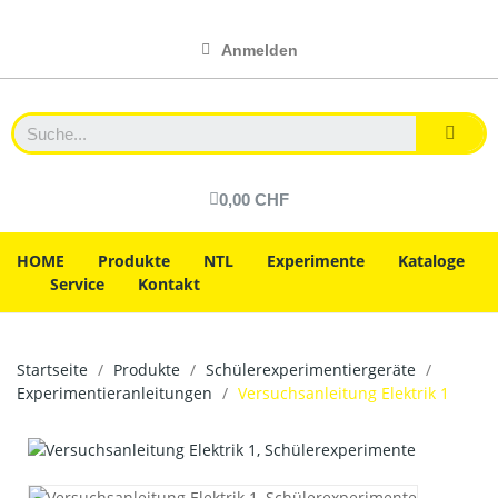
Anmelden
0,00 CHF
HOME
Produkte
NTL
Experimente
Kataloge
Service
Kontakt
Startseite
Produkte
Schülerexperimentiergeräte
Experimentieranleitungen
Versuchsanleitung Elektrik 1