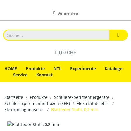
Anmelden
0,00 CHF
HOME
Produkte
NTL
Experimente
Kataloge
Service
Kontakt
Startseite
Produkte
Schülerexperimentiergeräte
Schülerexperimentierboxen (SEB)
Elektrizitätslehre
Elektromagnetismus
Blattfeder Stahl, 0,2 mm