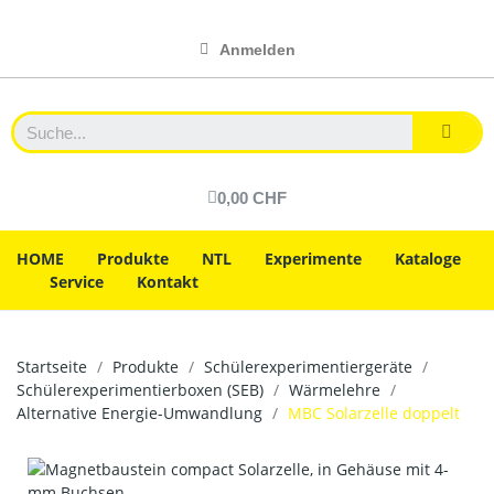
Anmelden
0,00 CHF
HOME
Produkte
NTL
Experimente
Kataloge
Service
Kontakt
Startseite
Produkte
Schülerexperimentiergeräte
Schülerexperimentierboxen (SEB)
Wärmelehre
Alternative Energie-Umwandlung
MBC Solarzelle doppelt